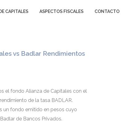
uctus nec ullamcorper mattis, pulvinar dapibus leo.
DE CAPITALES
ASPECTOS FISCALES
CONTACTO
tales vs Badlar Rendimientos
 el fondo Alianza de Capitales con el
l rendimiento de la tasa BADLAR.
es un fondo emitido en pesos cuyo
 Badlar de Bancos Privados.