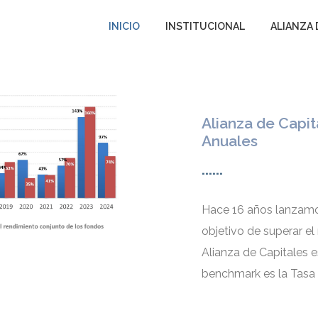
rem ipsum dolor sit amet, consectetur adipiscing elit. Ut elit tellus, l
INICIO
INSTITUCIONAL
ALIANZA 
Alianza de Capi
Anuales
......
Hace 16 años lanzamos
objetivo de superar e
Alianza de Capitales 
benchmark es la Tasa