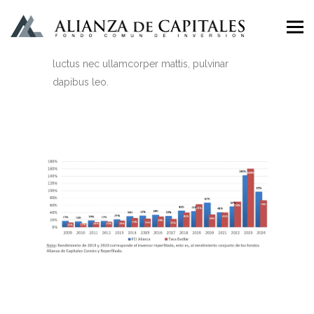
I am text block. Click edit button to change
this text. Lorem ipsum dolor sit amet,
consectetur adipiscing elit. Ut elit tellus,
luctus nec ullamcorper mattis, pulvinar
dapibus leo.