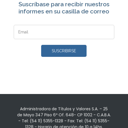
Suscríbase para recibir nuestros
informes en su casilla de correo
Administradora de Títulos y Valores S.A. – 25
de Mayo 347 Piso 6º Of. 648- CP 1002 - C.A.B.A.
- Tel: (54 11) 5355-1328 - Fax: Tel: (54 11) 5355-
1328 - Horario de atención de 10 a 14hs.